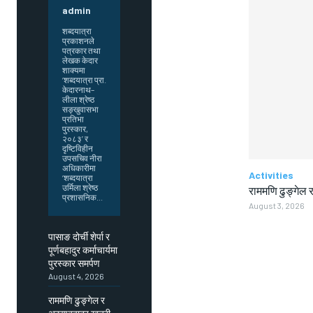
admin
शब्दयात्रा
प्रकाशनले
पत्रकार तथा
लेखक केदार
शाक्यमा
‘शब्दयात्रा प्रा.
केदारनाथ–
लीला श्रेष्ठ
सङ्खुवासभा
प्रतिभा
पुरस्कार,
२०८३’ र
दृष्टिविहीन
उपसचिव नीरा
अधिकारीमा
Activities
‘शब्दयात्रा
उर्मिला श्रेष्ठ
राममणि ढुङ्गेल र
प्रशासनिक...
August 3, 2026
पासाङ दोर्ची शेर्पा र
पूर्णबहादुर कर्माचार्यमा
पुरस्कार समर्पण
August 4, 2026
राममणि ढुङ्गेल र