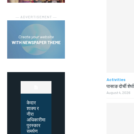
― ADVERTISEMENT ―
Activities
पासाङ दोर्ची शेर्प
August 4, 2026
केदार
शाक्य र
नीरा
अधिकारीमा
पुरस्कार
समर्पण