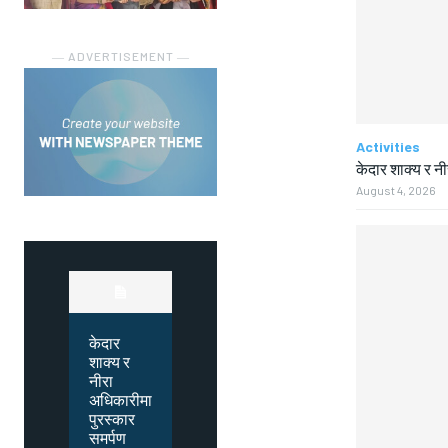
― ADVERTISEMENT ―
Activities
केदार शाक्य र न
August 4, 2026
केदार
शाक्य र
नीरा
अधिकारीमा
पुरस्कार
समर्पण