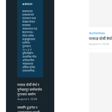
admin
शब्दयात्रा
प्रकाशनले
पत्रकार तथा
लेखक केदार
शाक्यमा
‘शब्दयात्रा प्रा.
केदारनाथ–
Activities
लीला श्रेष्ठ
पासाङ दोर्ची शेर्प
सङ्खुवासभा
प्रतिभा
August 4, 2026
पुरस्कार,
२०८३’ र
दृष्टिविहीन
उपसचिव नीरा
अधिकारीमा
‘शब्दयात्रा
उर्मिला श्रेष्ठ
प्रशासनिक...
पासाङ दोर्ची शेर्पा र
पूर्णबहादुर कर्माचार्यमा
पुरस्कार समर्पण
August 4, 2026
राममणि ढुङ्गेल र