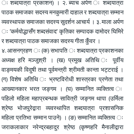
ः शब्दयात्रा प्रकाशन) । २. ब्याच अर्पण ः शब्दयात्रा
पाठक समाजका सदस्य मनकुमारी दाहाल र शब्दयात्रा सम्मान
व्यवस्थापक समाजका सदस्य सुदर्शन आचार्य । ३. माला अर्पण
ः ‘कर्मयोद्धासँग शब्दसंवाद’ कृतिका सम्पादक दामोदर घिमिरे
र शब्दयात्रा पाठक समाजका सदस्य गीता कुँवर ।
४. आसनग्रहण ः (क) सभापति ः शब्दयात्रा प्रकाशनका
अध्यक्ष हरि मञ्जुश्री । (ख) प्रमुख अतिथि ः पूर्वीय
वाङ्मयकी विदुषी तथा पूर्वमन्त्री श्रीमती कान्ता भट्टराई ।
(ग) विशेष अतिथि ः भ्रष्टविरोधी शास्त्रका प्रणेता तथा
आख्यानकार भरत जङ्गम । (घ) सम्मानित व्यक्तित्व ः
पहिलो महिला महाप्रबन्धक सावित्री जङ्गम थापा (उर्मिला
श्रेष्ठ भोजपुरेद्वारा व्यवस्थापित शब्दयात्रा प्रशासनिक
महिला प्रतिभा सम्मान पाउने) । (ङ) सम्मानित व्यक्तित्व ः
जराकलाकार नरेन्द्रबहादुर श्रेष्ठ (कृष्णहरि मैनालीद्वारा