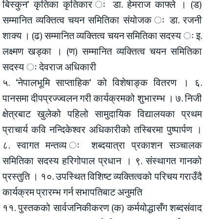
बिस्कुन’ कृतिका कृतिकार ः डा. हेमराज काफ्ले । (ड)
सम्मानित व्यक्तित्व चयन समितिका संयोजक ः डा. रजनी
शाक्य । (ढ) सम्मानित व्यक्तित्व चयन समितिका सदस्य ः इ.
लक्ष्मण खड्का । (ण) सम्मानित व्यक्तित्व चयन समितिका
सदस्य ः देवराज अधिकारी
५. ‘नेपालभूमि साप्ताहिक’ को विशेषाङ्क वितरण । ६.
पानसमा दीपप्रज्ज्वलन गरी कार्यक्रमको शुभारम्भ । ७. निजी
क्षेत्रबाट खुलेको पहिलो सामुदायिक विद्यालयका प्रथम
प्राचार्य कवि नन्दिकेश्वर अधिकारीको तस्बिरमा पुष्पार्पण ।
८. स्वागत मन्तव्य ः शब्दयात्रा प्रकाशन सञ्चालक
समितिका सदस्य हरिगोपाल प्रधान । ९. संस्थागत गानको
प्रस्तुति । १०. उपस्थित विशिष्ट व्यक्तित्वको परिचय गराउँदै
कार्यक्रम प्रारम्भ गर्न सभापतिबाट अनुमति
११. पुस्तकको सार्वजनिकीकरण (क) कर्मयोद्धासँग शब्दसंवाद