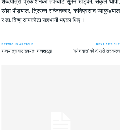
शब्दयात्रा प्रकाशनका तर्फबाट सुमन खड्का, सकुल थापा,
रमेश पौड्याल, त्रिरत्न रन्जितकार, कविप्रसाद प्याकु¥याल
र डा. विष्णु सापकोटा सहभागी भएका थिए ।
PREVIOUS ARTICLE
NEXT ARTICLE
शब्दयात्राबाट हृदयतः शब्दश्रद्धा
‘गणेशदास’ को दोस्रो संस्करण