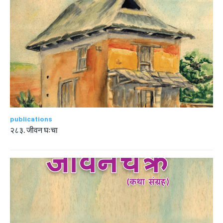
publications
२८३. जीवन घःचा