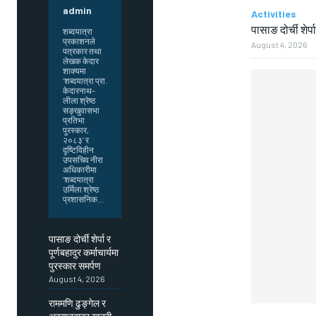
admin
Activities
पासाङ दोर्ची शेर्प
शब्दयात्रा
प्रकाशनले
August 4, 2026
पत्रकार तथा
लेखक केदार
शाक्यमा
‘शब्दयात्रा प्रा.
केदारनाथ–
लीला श्रेष्ठ
सङ्खुवासभा
प्रतिभा
पुरस्कार,
२०८३’ र
दृष्टिविहीन
उपसचिव नीरा
अधिकारीमा
‘शब्दयात्रा
उर्मिला श्रेष्ठ
प्रशासनिक...
पासाङ दोर्ची शेर्पा र
पूर्णबहादुर कर्माचार्यमा
पुरस्कार समर्पण
August 4, 2026
राममणि ढुङ्गेल र