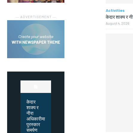
Activities
केदार शाक्य र न
― ADVERTISEMENT ―
August 4, 2026
केदार
शाक्य र
नीरा
अधिकारीमा
पुरस्कार
समर्पण