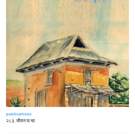
publications
२८३. जीवन घःचा