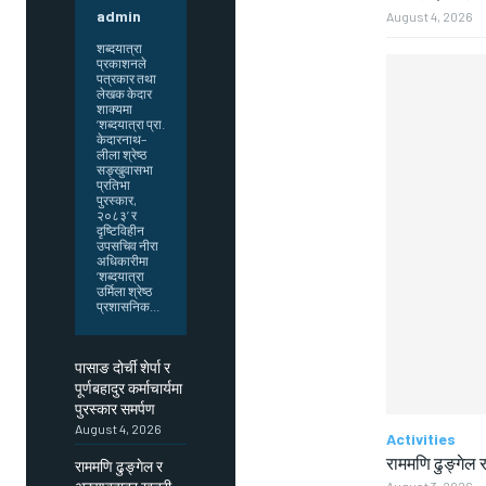
admin
August 4, 2026
शब्दयात्रा
प्रकाशनले
पत्रकार तथा
लेखक केदार
शाक्यमा
‘शब्दयात्रा प्रा.
केदारनाथ–
लीला श्रेष्ठ
सङ्खुवासभा
प्रतिभा
पुरस्कार,
२०८३’ र
दृष्टिविहीन
उपसचिव नीरा
अधिकारीमा
‘शब्दयात्रा
उर्मिला श्रेष्ठ
प्रशासनिक...
पासाङ दोर्ची शेर्पा र
पूर्णबहादुर कर्माचार्यमा
पुरस्कार समर्पण
August 4, 2026
Activities
राममणि ढुङ्गेल र
राममणि ढुङ्गेल र