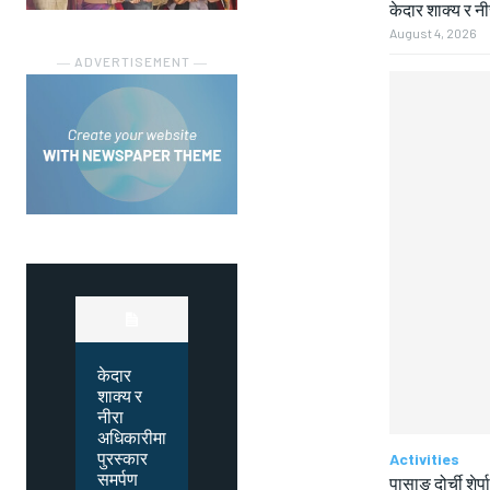
केदार शाक्य र न
August 4, 2026
― ADVERTISEMENT ―
केदार
शाक्य र
नीरा
अधिकारीमा
पुरस्कार
Activities
समर्पण
पासाङ दोर्ची शेर्प