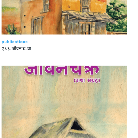
publications
२८३. जीवन घःचा