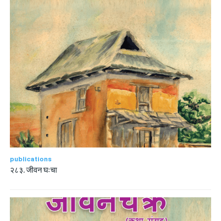
publications
२८३. जीवन घःचा