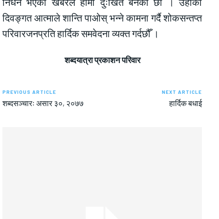
निधन भएको खबरले हामी दुःखित बनेका छौँ । उहाँको
दिवङ्गत आत्माले शान्ति पाओस् भन्ने कामना गर्दै शोकसन्तप्त
परिवारजनप्रति हार्दिक समवेदना व्यक्त गर्दछौँ ।
शब्दयात्रा प्रकाशन परिवार
PREVIOUS ARTICLE
NEXT ARTICLE
शब्दसञ्चारः असार ३०, २०७७
हार्दिक बधाई