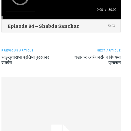
l
a
y
0:00
/
30:02
e
r
Episode 84 – Shabda Sanchar
30:03
PREVIOUS ARTICLE
NEXT ARTICLE
सङ्खुवासभा प्रतिभा पुरस्कार
षडानन्द अधिकारीका विषयमा
समर्पण
प्रवचन