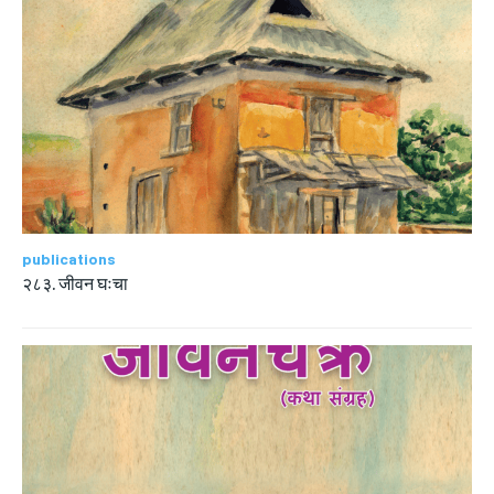
publications
२८३. जीवन घःचा