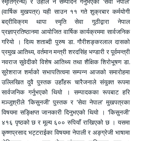
स्मृतिग्रन्थ) र उहाँले नै सम्पादन गर्नुभएको ‘सेवा नेपाल’
(वार्षिक मुखपत्र) यही साउन ११ गते शुक्रबार कर्मयोगी
बद्रीविक्रम थापा स्मृति सेवा गुठीद्वारा नेपाल
प्रज्ञाप्रतिष्ठानमा आयोजित वार्षिक कार्यक्रममा सार्वजनिक
गरियो । दिव्य शताब्दी पुरुष डा. गौरीशङ्करलाल दासको
प्रमुख आतिथ्य, वर्तमान मन्त्री शरदसिंह भण्डारी र पूर्वमन्त्री
नवराज सुवेदीको विशेष आतिथ्य तथा शैक्षिक शिरोभूषण डा.
सुरेशराज शर्माको सभापतित्वमा सम्पन्न आजको समारोहमा
उल्लिखित दुवै पुस्तक उहाँहरू चारैजनाले संयुक्त रूपमा
सार्वजनिक गर्नुभएको थियो । सम्पादकका रूपबाट हरि
मञ्जुश्रीले ‘किसुनजी’ पुस्तक र ‘सेवा नेपाल’ मुखपत्रका
विषयमा सङ्क्षिप्त जानकारी दिनुभएको थियो । ‘किसुनजी’
४१६ पृष्ठको छ र मूल्य ६०० रुपियाँ राखिएको छ । यसमा
कृष्णप्रसाद भट्टराईका विषयमा नेपाली र अङ्ग्रेजी भाषामा