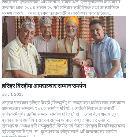
शब्दयात्रा प्रकाशनको आयोजनामा ‘शब्दसाधना प्रस्तुतीकरण कार्यक्रम’
अन्तर्गत आज २०८३ असार २० गते शनिबार साहित्यिक तथा आध्यात्मिक
भ्रमण गरियो । त्यस क्रममा काठमाडौँको तारकेश्वर नगरपालिका...
हरिहर विरहीमा आमसञ्चार सम्मान समर्पण
July 1, 2026
अग्रज पत्रकार हरिहर विरही (सिन्धुली) मा ‘शब्दयात्रा देवीप्रसाद सापकोटा
आमसञ्चार सम्मान, २०८२’ समर्पण गरियो । उहाँको निवास काठमाडौँ
बानेश्वरमै पुगेर उहाँमा सम्मान समर्पण गरिएको हो । त्यस बेला शब्दयात्रा
प्रकाशनका आजीवन सदस्य सकुल थापाले रुद्राक्षमाला र उपहार,
संस्थापक अध्यक्ष हरि मञ्जुश्रीले किरीट एवं नेपाल संस्कृत विश्वविद्यालयका
पूर्वउपकुलपति प्रा. डा. कुलप्रसाद कोइरालाले अभिवन्दनापत्र समर्पण