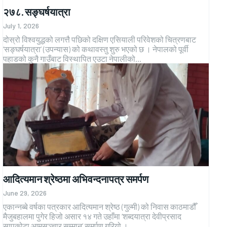
२७८. सङ्घर्षयात्रा
July 1, 2026
दोस्रो विश्वयुद्धको लगत्तै पछिको दक्षिण एसियाली परिवेशको चित्रणबाट
‘सङ्घर्षयात्रा’ (उपन्यास) को कथावस्तु शुरु भएको छ । नेपालको पूर्वी
पहाडको कुनै गाउँबाट विस्थापित एउटा नेपालीको...
आदित्यमान श्रेष्ठमा अभिवन्दनापत्र समर्पण
June 29, 2026
एकान्नब्बे वर्षका पत्रकार आदित्यमान श्रेष्ठ (गुल्मी) को निवास काठमाडौँ
मैजुबहालमा पुगेर हिजो असार १४ गते उहाँमा ‘शब्दयात्रा देवीप्रसाद
सापकोटा आमसञ्चार सम्मान’ समर्पण गरियो ।...