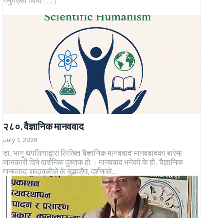
गर्नुभएको थियो […]
२८०. वैज्ञानिक मानववाद
July 1, 2026
डा. भानु थपलियाद्वारा लिखित ‘वैज्ञानिक मानववाद’ मानववादका बारेमा
जानकारी दिने दार्शनिक पुस्तक हो । मानववाद भनेको के हो, ‘वैज्ञानिक
मानववाद’ शब्दावलीले के बुझाउँछ, दर्शनको...