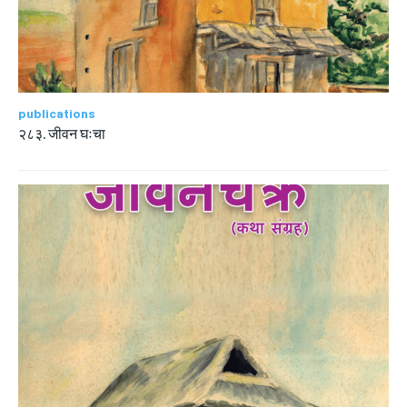
publications
२८३. जीवन घःचा