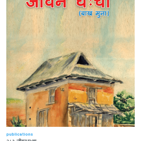
publications
२८३. जीवन घःचा