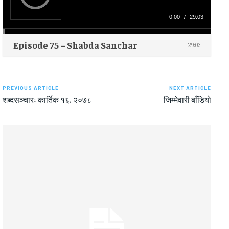
l
a
y
0:00
/
29:03
e
r
Episode 75 – Shabda Sanchar
29:03
PREVIOUS ARTICLE
NEXT ARTICLE
शब्दसञ्चारः कार्तिक १६, २०७८
जिम्मेवारी बाँडियो