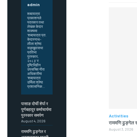
admin
शब्दयात्रा
प्रकाशनले
पत्रकार तथा
लेखक केदार
शाक्यमा
‘शब्दयात्रा प्रा.
केदारनाथ–
लीला श्रेष्ठ
सङ्खुवासभा
प्रतिभा
पुरस्कार,
२०८३’ र
दृष्टिविहीन
उपसचिव नीरा
अधिकारीमा
‘शब्दयात्रा
उर्मिला श्रेष्ठ
प्रशासनिक...
पासाङ दोर्ची शेर्पा र
पूर्णबहादुर कर्माचार्यमा
पुरस्कार समर्पण
Activities
August 4, 2026
राममणि ढुङ्गेल र
August 3, 2026
राममणि ढुङ्गेल र