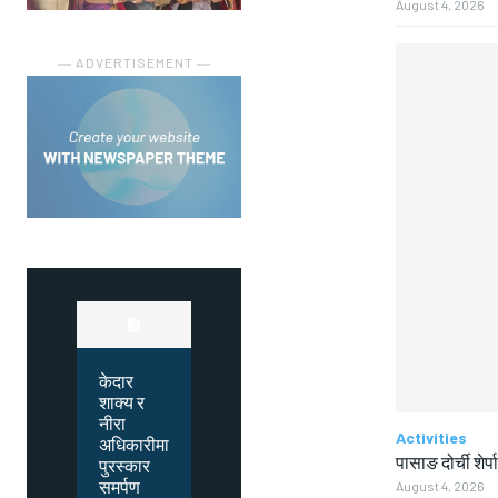
August 4, 2026
― ADVERTISEMENT ―
केदार
शाक्य र
नीरा
Activities
अधिकारीमा
पासाङ दोर्ची शेर्प
पुरस्कार
समर्पण
August 4, 2026