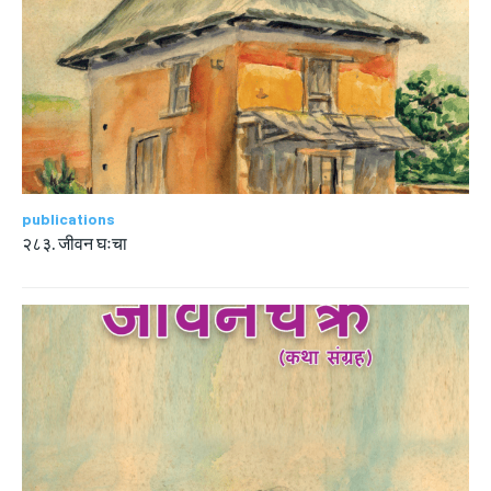
publications
२८३. जीवन घःचा