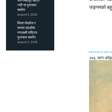
अरुणबहादुर खत्री
‘नदी’ मा पुरस्कार
जङ्गमको बहु
समर्पण
August 3, 2026
विवश पोखरेल र
सन्ध्या पहाडीमा
रणलक्ष्मी राष्ट्रिय
पुरस्कार समर्पण
August 2, 2026
PREVIOUS ARTI
२७६. काग–कोइ