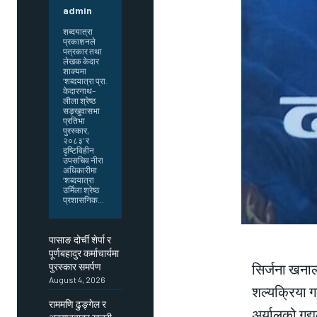
admin
शब्दयात्रा
प्रकाशनले
पत्रकार तथा
लेखक केदार
शाक्यमा
‘शब्दयात्रा प्रा.
केदारनाथ–
लीला श्रेष्ठ
सङ्खुवासभा
प्रतिभा
पुरस्कार,
२०८३’ र
दृष्टिविहीन
उपसचिव नीरा
अधिकारीमा
‘शब्दयात्रा
उर्मिला श्रेष्ठ
प्रशासनिक...
पासाङ दोर्ची शेर्पा र
पूर्णबहादुर कर्माचार्यमा
सिर्जना खनाल
पुरस्कार समर्पण
August 4, 2026
शल्यक्रिया गर
राममणि ढुङ्गेल र
अर्यालको गद्