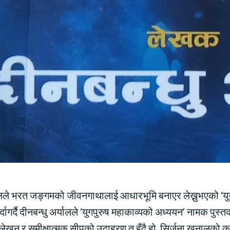
ले भरत जङ्गमको जीवनगाथालाई आधारभूमि बनाएर लेख्नुभएको ‘युगप
्दागर्दै दीनबन्धु अर्यालले ‘युगपुरुष महाकाव्यको अध्ययन’ नामक पुस्त
यलेखन र समीक्षात्मक सीपको उदाहरण त हुँदै हो, सिर्जना खनालको 