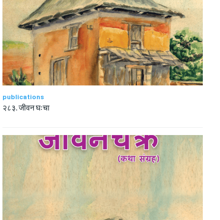
publications
२८३. जीवन घःचा