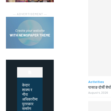
― ADVERTISEMENT ―
Activities
केदार
पासाङ दोर्ची शेर्प
शाक्य र
August 4, 2026
नीरा
अधिकारीमा
पुरस्कार
समर्पण