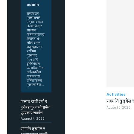
admin
शब्दयात्रा
प्रकाशनले
पत्रकार तथा
लेखक केदार
शाक्यमा
‘शब्दयात्रा प्रा.
केदारनाथ–
लीला श्रेष्ठ
सङ्खुवासभा
प्रतिभा
पुरस्कार,
२०८३’ र
दृष्टिविहीन
उपसचिव नीरा
अधिकारीमा
‘शब्दयात्रा
उर्मिला श्रेष्ठ
प्रशासनिक...
Activities
राममणि ढुङ्गेल र
पासाङ दोर्ची शेर्पा र
पूर्णबहादुर कर्माचार्यमा
August 3, 2026
पुरस्कार समर्पण
August 4, 2026
राममणि ढुङ्गेल र