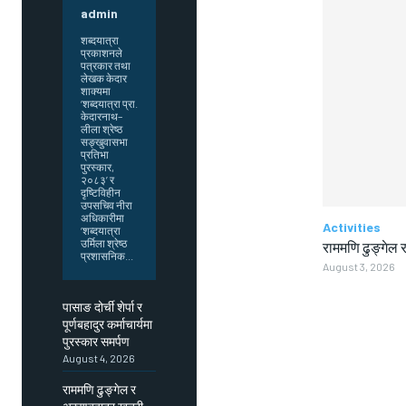
admin
शब्दयात्रा
प्रकाशनले
पत्रकार तथा
लेखक केदार
शाक्यमा
‘शब्दयात्रा प्रा.
केदारनाथ–
लीला श्रेष्ठ
सङ्खुवासभा
प्रतिभा
पुरस्कार,
२०८३’ र
दृष्टिविहीन
उपसचिव नीरा
अधिकारीमा
Activities
‘शब्दयात्रा
उर्मिला श्रेष्ठ
राममणि ढुङ्गेल र
प्रशासनिक...
August 3, 2026
पासाङ दोर्ची शेर्पा र
पूर्णबहादुर कर्माचार्यमा
पुरस्कार समर्पण
August 4, 2026
राममणि ढुङ्गेल र