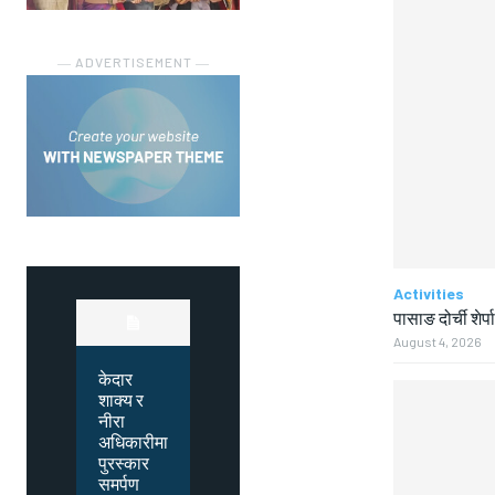
― ADVERTISEMENT ―
Activities
पासाङ दोर्ची शेर्प
August 4, 2026
केदार
शाक्य र
नीरा
अधिकारीमा
पुरस्कार
समर्पण