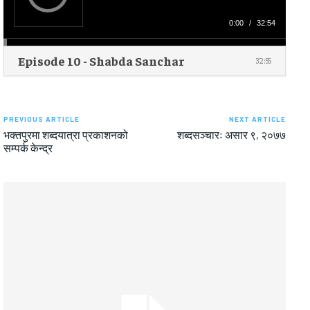
l
a
y
0:00
/
32:54
e
r
Episode 10 - Shabda Sanchar
32:55
PREVIOUS ARTICLE
NEXT ARTICLE
भक्तपुरमा शब्दयात्रा प्रकाशनको
शब्दसञ्चारः असार ९, २०७७
सम्पर्क केन्द्र