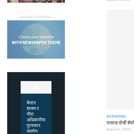
― ADVERTISEMENT ―
केदार
शाक्य र
नीरा
Activities
अधिकारीमा
पासाङ दोर्ची शेर्प
पुरस्कार
August 4, 2026
समर्पण