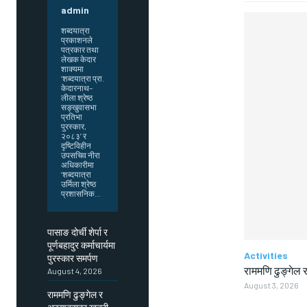
admin
शब्दयात्रा
प्रकाशनले
पत्रकार तथा
लेखक केदार
शाक्यमा
‘शब्दयात्रा प्रा.
केदारनाथ–
लीला श्रेष्ठ
सङ्खुवासभा
प्रतिभा
पुरस्कार,
२०८३’ र
दृष्टिविहीन
उपसचिव नीरा
अधिकारीमा
‘शब्दयात्रा
उर्मिला श्रेष्ठ
प्रशासनिक...
पासाङ दोर्ची शेर्पा र
पूर्णबहादुर कर्माचार्यमा
Activities
पुरस्कार समर्पण
राममणि ढुङ्गेल र
August 4, 2026
August 3, 2026
राममणि ढुङ्गेल र