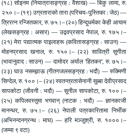
(१८) सोइनम (नियात्रासङ्ग्रह : वैशाख) — बिकु लामा, रु.
२५०।– (१९) उग्रताराको तारा (परिचय–पुस्तिका : जेठ) —
त्रिरत्न रन्जितकार, रु. ७५।– (२०) हिन्दूधर्मका केही आयाम
(लेखसङ्ग्रह : असार) — उद्ववप्रसाद नेपाल, रु. १७५।–
(२१) मेरा पद्यात्मक पाइलाहरू (कवितासङ्ग्रह : साउन) —
मोहनप्रसाद खनाल, रु. १५०।– (२२) सावित्री सुगीता
(भावानुवाद : साउन) — दामोदर अर्याल ‘हितकर’, रु. ७५।–
(२३) घाउ नसम्झाऊ (गीतगजलसङ्ग्रह : भदौ) — रुक्मिणी
सिग्देल, रु. १००।– (२४) स्वतन्त्रतासेनानी सुब्बा देवीप्रसाद
सापकोटा (जीवनी : भदौ) — सुनील सापकोटा, रु. १००।–
(२५) कपिलवस्तुमा भगवान् (नाटक : भदौ) — ज्ञानकाजी
मानन्धर, रु. ७५।– (२६) नेपाली पत्रकारितामा निर्भीक
(अभिनन्दनग्रन्थ : माघ) — हरि मञ्जुश्री, रु. १०००।–
(जम्मा ९ वटा)