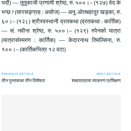
भदौ) — तुतुकाजी प्रणामी श्रेष्ठ, रु. ५००।– (१२७) वेद के
भन्छ ? (सारसङ्ग्रह : असोज) — अनु. ओतबहादुर खड्का, रु.
६०।– (१२८) श्रीस्वस्थानी व्रतकथा (व्रतकथा : कार्तिक)
— सं. नवीना श्रेष्ठ, रु. ५००।– (१२९) स्पेनको यात्रा
(यात्रासंस्मरण : कार्तिक) — केदारनाथ तिमल्सिना, रु.
१००।– (कार्तिकभित्र १२ वटा)
PREVIOUS ARTICLE
NEXT ARTICLE
तीन पुस्तकका तीन विशेषता
शब्दयात्रामा व्याकरण प्रशिक्षण