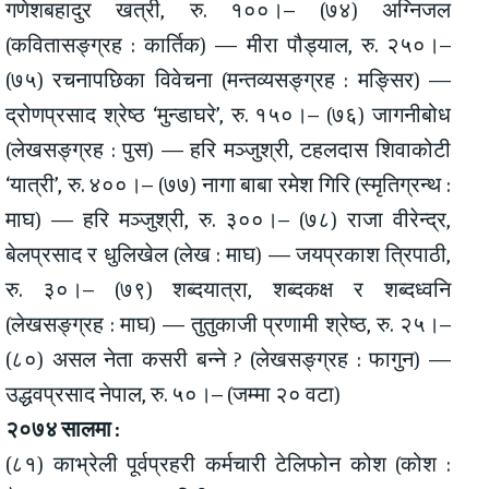
गणेशबहादुर खत्री, रु. १००।– (७४) अग्निजल
(कवितासङ्ग्रह : कार्तिक) — मीरा पौड्याल, रु. २५०।–
(७५) रचनापछिका विवेचना (मन्तव्यसङ्ग्रह : मङ्सिर) —
द्रोणप्रसाद श्रेष्ठ ‘मुन्डाघरे’, रु. १५०।– (७६) जागनीबोध
(लेखसङ्ग्रह : पुस) — हरि मञ्जुश्री, टहलदास शिवाकोटी
‘यात्री’, रु. ४००।– (७७) नागा बाबा रमेश गिरि (स्मृतिग्रन्थ :
माघ) — हरि मञ्जुश्री, रु. ३००।– (७८) राजा वीरेन्द्र,
बेलप्रसाद र धुलिखेल (लेख : माघ) — जयप्रकाश त्रिपाठी,
रु. ३०।– (७९) शब्दयात्रा, शब्दकक्ष र शब्दध्वनि
(लेखसङ्ग्रह : माघ) — तुतुकाजी प्रणामी श्रेष्ठ, रु. २५।–
(८०) असल नेता कसरी बन्ने ? (लेखसङ्ग्रह : फागुन) —
उद्धवप्रसाद नेपाल, रु. ५०।– (जम्मा २० वटा)
२०७४ सालमा :
(८१) काभ्रेली पूर्वप्रहरी कर्मचारी टेलिफोन कोश (कोश :