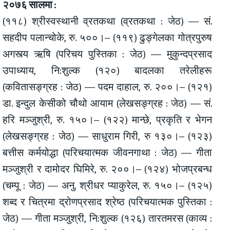
२०७६ सालमा :
(११८) श्रीस्वस्थानी व्रतकथा (व्रतकथा : जेठ) — सं.
सहदीप पलान्चोके, रु. ५००।– (११९) ढुङ्गेलका गोत्रपुरुष
अगस्त्य ऋषि (परिचय पुस्तिका : जेठ) — मुकुन्दप्रसाद
उपाध्याय, नि:शुल्क (१२०) बादलका तरेलीहरू
(कवितासङ्ग्रह : जेठ) — पदम दाहाल, रु. २००।– (१२१)
डा. इन्दुल केसीको चौथो आयाम (लेखसङ्ग्रह : जेठ) — सं.
हरि मञ्जुश्री, रु. १५०।– (१२२) मान्छे, प्रकृति र भेगन
(लेखसङ्ग्रह : जेठ) — साधुराम गिरी, रु १३०।– (१२३)
बत्तीस कर्मयोद्धा (परिचयात्मक जीवनगाथा : जेठ) — गीता
मञ्जुश्री र दामोदर घिमिरे, रु. २००।– (१२४) भोजप्रबन्ध
(चम्पू : जेठ) — अनु. श्रीधर प्याकुरेल, रु. १५०।– (१२५)
शब्द र चित्रमा द्रोणप्रसाद श्रेष्ठ (परिचयात्मक पुस्तिका :
जेठ) — गीता मञ्जुश्री, नि:शुल्क (१२६) तारतमरस (काव्य :