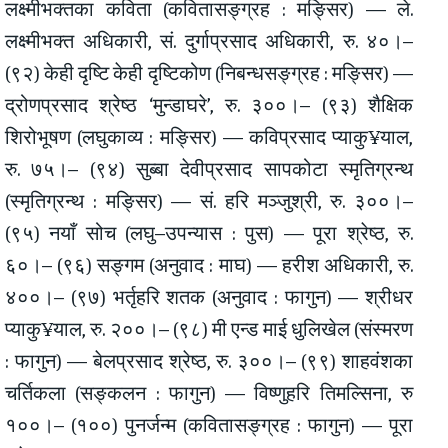
लक्ष्मीभक्तका कविता (कवितासङ्ग्रह : मङ्सिर) — ले.
लक्ष्मीभक्त अधिकारी, सं. दुर्गाप्रसाद अधिकारी, रु. ४०।–
(९२) केही दृष्टि केही दृष्टिकोण (निबन्धसङ्ग्रह : मङ्सिर) —
द्रोणप्रसाद श्रेष्ठ ‘मुन्डाघरे’, रु. ३००।– (९३) शैक्षिक
शिरोभूषण (लघुकाव्य : मङ्सिर) — कविप्रसाद प्याकु¥याल,
रु. ७५।– (९४) सुब्बा देवीप्रसाद सापकोटा स्मृतिग्रन्थ
(स्मृतिग्रन्थ : मङ्सिर) — सं. हरि मञ्जुश्री, रु. ३००।–
(९५) नयाँ सोच (लघु–उपन्यास : पुस) — पूरा श्रेष्ठ, रु.
६०।– (९६) सङ्गम (अनुवाद : माघ) — हरीश अधिकारी, रु.
४००।– (९७) भर्तृहरि शतक (अनुवाद : फागुन) — श्रीधर
प्याकु¥याल, रु. २००।– (९८) मी एन्ड माई धुलिखेल (संस्मरण
: फागुन) — बेलप्रसाद श्रेष्ठ, रु. ३००।– (९९) शाहवंशका
चर्तिकला (सङ्कलन : फागुन) — विष्णुहरि तिमल्सिना, रु
१००।– (१००) पुनर्जन्म (कवितासङ्ग्रह : फागुन) — पूरा