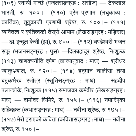
(१०९) स्वार्थी मान्छे (गजलसङ्ग्रह : असोज) — टेकलाल
भारती, रु. १००।– (११०) प्रेम–प्रणाम (लघुकाव्य :
कार्तिक), तुतुकाजी प्रणामी श्रेष्ठ, रु. १००।– (१११)
व्यक्तित्व र कृतित्वको तेस्रो आयाम (लेखसङ्ग्रह : मङ्सिर)
— डा. इन्दुल केसी (झा), रु. ४००।– (११२) चण्डेश्वरी भजन
सफू (भजनसङ्ग्रह : पुस) —दिलबहादुर श्रेष्ठ, नि:शुल्क
(११३) चाणक्यनीति दर्पण (काव्यानुवाद : माघ) — श्रीधर
प्याकु¥याल, रु. १२०।– (११४) हनुमान चालीसा तथा
बटुकभैरव स्तोत्र (स्तुतिसङ्ग्रह : माघ) — सहदीप
पलान्चोके, नि:शुल्क (११५) समाजका कर्मवीर (लेखसङ्ग्रह :
माघ) — दामोदर घिमिरे, रु. १५५।– (११६) नमारिएका
सहिदहरू (कथासङ्ग्रह : माघ) — नवीना श्रेष्ठ, रु. १७५।–
(११७) मेरो हराएको कविता (कवितासङ्ग्रह : माघ) — नवीना
श्रेष्ठ, रु. १५०।–