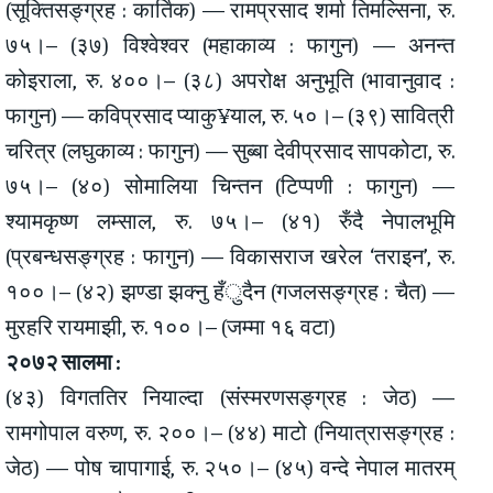
(सूक्तिसङ्ग्रह : कार्तिक) — रामप्रसाद शर्मा तिमल्सिना, रु.
७५।– (३७) विश्वेश्वर (महाकाव्य : फागुन) — अनन्त
कोइराला, रु. ४००।– (३८) अपरोक्ष अनुभूति (भावानुवाद :
फागुन) — कविप्रसाद प्याकु¥याल, रु. ५०।– (३९) सावित्री
चरित्र (लघुकाव्य : फागुन) — सुब्बा देवीप्रसाद सापकोटा, रु.
७५।– (४०) सोमालिया चिन्तन (टिप्पणी : फागुन) —
श्यामकृष्ण लम्साल, रु. ७५।– (४१) रुँदै नेपालभूमि
(प्रबन्धसङ्ग्रह : फागुन) — विकासराज खरेल ‘तराइन’, रु.
१००।– (४२) झण्डा झक्नु हँुदैन (गजलसङ्ग्रह : चैत) —
मुरहरि रायमाझी, रु. १००।– (जम्मा १६ वटा)
२०७२ सालमा :
(४३) विगततिर नियाल्दा (संस्मरणसङ्ग्रह : जेठ) —
रामगोपाल वरुण, रु. २००।– (४४) माटो (नियात्रासङ्ग्रह :
जेठ) — पोष चापागाई, रु. २५०।– (४५) वन्दे नेपाल मातरम्