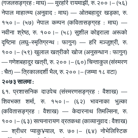
(गजलसङ्ग्रह : माघ) — मुरहरि रायमाझी, रु. २००।– (५६)
नेपाल माहात्म्य (अनुवाद : माघ) — ओतबहादुर खड्का, रु.
१५०।– (५७) नेपाल कम्पन (कवितासङ्ग्रह : माघ) —
नवीना श्रेष्ठ, रु. १००।– (५८) सुशील कोइराला अरूको
दृष्टिमा (लघु–स्मृतिग्रन्थ : फागुन) — हरि मञ्जुश्री, रु.
१००।– (५९) खुलाल खत्रीको खोज (अनुसन्धान : फागुन)
— गणेशबहादुर खत्री, रु. २००।– (६०) चिन्ताकुल (संस्मरण
: चैत) — त्रिकालदर्शी भैल, रु. २००।– (जम्मा १८ वटा)
२०७३ सालमा :
६१. प्रशासनिक दाउपेच (संस्मरणसङ्ग्रह : वैशाख) —
शिवभक्त शर्मा, रु. १५०।– (६२) भावनाका भुल्का
(कवितासङ्ग्रह : वैशाख) — केदारनाथ तिमल्सिना, रु.
१००।– (६३) सत्यनारायण व्रतकथा (काव्यानुवाद : वैशाख)
— श्रीधर प्याकु¥याल, रु. ७०।– (६४) नोभेलिस्टिक