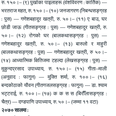
रु. १५०।– (९) पुर्खाका पाइलाहरू (वंशविवरण : कार्तिक) —
भरतराज महत, रु. १५०।– (१०) जनजागरण (निबन्धसङ्ग्रह
: पुस) — गणेशबहादुर खत्री, रु. ५०।– (११) ए बाउ, घर
छोडी जाऊ (गीतसङ्ग्रह : पुस) — गणेशबहादुर खत्री, रु.
५०।– (१२) रोगको घर (बालकथासङ्ग्रह : पुस) —
गणेशबहादुर खत्री, रु. ५०।– (१३) बारुलो र माहुरी
(बालकथासङ्ग्रह : पुस) — गणेशबहादुर खत्री, रु ५०।–
(१४) आध्यात्मिक क्षितिजमा टहल्दा (लेखसङ्ग्रह : पुस) —
मुकुन्दप्रसाद उपाध्याय, रु. १५०।– (१५) गीता–माली
(अनुवाद : फागुन) — मुक्ति शर्मा, रु. १००।– (१६)
बन्दकोठाको यौवन (गीतगजलसङ्ग्रह : फागुन) — डा. श्याम
भट्टराई, रु. १००।– (१७) क क स स (बिरौँलासङ्ग्रह :
चैत्र) — दण्डपाणि उपाध्याय, रु. ५०।– (जम्मा ११ वटा)
२०७० सालमा :