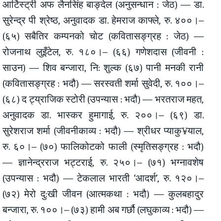
आर्टिस्ट्री अफ लैनसिंह बाङ्देल (अनुसन्धान : जेठ) — डा.
सुरेन्द्र पी श्रेष्ठ, अनुवादक डा. हेमराज काफ्ले, रु. ४००।–
(६५) सबैतिर कम्पनको चोट (कवितासङ्ग्रह : जेठ) —
रोजनाथ लुइँटेल, रु. १८०।– (६६) गणेशदास (जीवनी :
साउन) — शिव बन्जारा, नि: शुल्क (६७) पानी मनकी रानी
(कवितासङ्ग्रह : भदौ) — सरस्वती शर्मा सुवेदी, रु. १००।–
(६८) द ट्य्राजिक स्टोरी (उपन्यास : भदौ) — भरतराज महत,
अनुवादक डा. भास्कर हुमागाई, रु. २००।– (६९) डा.
सुरेशराज शर्मा (जीवनीकाव्य : भदौ) — श्रीधर प्याकु¥याल,
रु. ६०।– (७०) फालिकोटको फाली (स्मृतिसङ्ग्रह : भदौ)
— ज्ञानेन्द्रराज भट्टराई, रु. २५०।– (७१) भग्नावशेष
(उपन्यास : भदौ) — टेकलाल भारती ‘आदर्श’, रु. १२०।–
(७२) मेरो दु:खी जीवन (आत्मकथा : भदौ) — कुलबहादुर
बन्जारा, रु. १००।– (७३) हामी अब गर्छौ (लघुकाव्य : भदौ) —