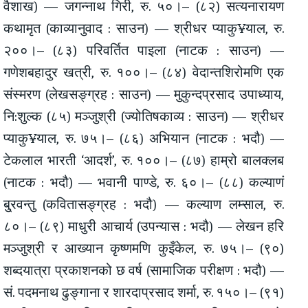
वैशाख) — जगन्नाथ गिरी, रु. ५०।– (८२) सत्यनारायण
कथामृत (काव्यानुवाद : साउन) — श्रीधर प्याकु¥याल, रु.
२००।– (८३) परिवर्तित पाइला (नाटक : साउन) —
गणेशबहादुर खत्री, रु. १००।– (८४) वेदान्तशिरोमणि एक
संस्मरण (लेखसङ्ग्रह : साउन) — मुकुन्दप्रसाद उपाध्याय,
नि:शुल्क (८५) मञ्जुश्री (ज्योतिषकाव्य : साउन) — श्रीधर
प्याकु¥याल, रु. ७५।– (८६) अभियान (नाटक : भदौ) —
टेकलाल भारती ‘आदर्श’, रु. १००।– (८७) हाम्रो बालक्लब
(नाटक : भदौ) — भवानी पाण्डे, रु. ६०।– (८८) कल्याणं
बु्रवन्तु (कवितासङ्ग्रह : भदौ) — कल्याण लम्साल, रु.
८०।– (८९) माधुरी आचार्य (उपन्यास : भदौ) — लेखन हरि
मञ्जुश्री र आख्यान कृष्णमणि कुइँकेल, रु. ७५।– (९०)
शब्दयात्रा प्रकाशनको छ वर्ष (सामाजिक परीक्षण : भदौ) —
सं. पदमनाथ ढुङ्गाना र शारदाप्रसाद शर्मा, रु. १५०।– (९१)