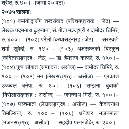
श्रेष्ठ, रु. ७०।– (जम्मा २० वटा)
२०७५ सालमा :
(१०१) कर्मयोद्धासँग शब्दसंवाद (परिचयपुस्तक : जेठ) —
लेखक पदमनाथ ढुङ्गाना, सं. गीता मञ्जुश्री र दामोदर घिमिरे,
रु. ४००।– (१०२) परेली (कथासङ्ग्रह : जेठ) — सरस्वती
शर्मा सुवेदी, रु. १४०।– (१०३) अक्षरहरूको बिस्कुन
(कवितासङ्ग्रह : जेठ) — डा. हेमराज काफ्ले, रु. १५०।–
(१०४) पुष्प सौगात (सम्पादन : असोज) — दामोदर घिमिरे, रु.
१००।– (१०५) मन (लेखसङ्ग्रह : असोज) — प्रकाश
उज्ज्वल बनेपा, रु. ६०।– (१०६) सम्झना बुबाको
(बिरौलासङ्ग्रह : असोज) — जगन्नाथ गिरी, रु. १००।–
(१०७) पञ्चमाता (लेखसङ्ग्रह : असोज) — केदारनाथ
तिमल्सिना, रु. १००।– (१०८) धनेश्वर भजनमाला
(भजनसङ्ग्रह : असोज) — सहदीप पलान्चोके, रु. २००।–