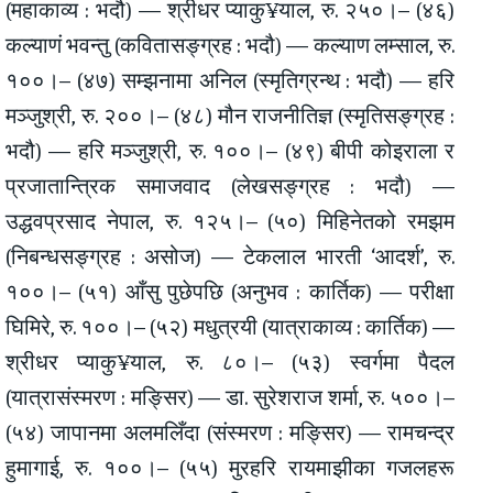
(महाकाव्य : भदौ) — श्रीधर प्याकु¥याल, रु. २५०।– (४६)
कल्याणं भवन्तु (कवितासङ्ग्रह : भदौ) — कल्याण लम्साल, रु.
१००।– (४७) सम्झनामा अनिल (स्मृतिग्रन्थ : भदौ) — हरि
मञ्जुश्री, रु. २००।– (४८) मौन राजनीतिज्ञ (स्मृतिसङ्ग्रह :
भदौ) — हरि मञ्जुश्री, रु. १००।– (४९) बीपी कोइराला र
प्रजातान्त्रिक समाजवाद (लेखसङ्ग्रह : भदौ) —
उद्धवप्रसाद नेपाल, रु. १२५।– (५०) मिहिनेतको रमझम
(निबन्धसङ्ग्रह : असोज) — टेकलाल भारती ‘आदर्श’, रु.
१००।– (५१) आँसु पुछेपछि (अनुभव : कार्तिक) — परीक्षा
घिमिरे, रु. १००।– (५२) मधुत्रयी (यात्राकाव्य : कार्तिक) —
श्रीधर प्याकु¥याल, रु. ८०।– (५३) स्वर्गमा पैदल
(यात्रासंस्मरण : मङ्सिर) — डा. सुरेशराज शर्मा, रु. ५००।–
(५४) जापानमा अलमलिँदा (संस्मरण : मङ्सिर) — रामचन्द्र
हुमागाई, रु. १००।– (५५) मुरहरि रायमाझीका गजलहरू