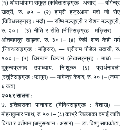
(१) थोपाथोपामा समुद्र (कवितासङ्ग्रह : असार) — योगेन्द्र
खत्री, रु. ७५।– (२) हाम्री हजुरआमा मर्दा जो रोए
(विविधसङ्ग्रह : भदौ) — रश्मि मञ्जुश्री र रोशन मञ्जुश्री,
रु. २०।– (३) नीति र रीति (नीतिसङ्ग्रह : मङ्सिर) —
ओतबहादुर खड्का, रु. ३०।– (४) केही शब्द केही मर्म
(निबन्धसङ्ग्रह : मङ्सिर), — श्रीराम पौडेल उदासी, रु.
१००।– (५) चिरन्तन चिन्तन (लेखसङ्ग्रह : माघ) —
मुकुन्दप्रसाद उपाध्याय, नि:शुल्क (६) प्रार्थनावली
(स्तुतिसङ्ग्रह : फागुन) — यागेन्द्र केशव, रु. ५०।– (जम्मा
६ वटा)
२०६९ सालमा :
७. इतिहासका पानाबाट (विविधसङ्ग्रह : वैशाख) —
मोहनकुमार प्याथ, रु. ५०।– (८) काभ्रे जिल्लाका दमाईं जाति
विगत र वर्तमान (अनुसन्धान : असार) — डा. विष्णु सापकोटा,