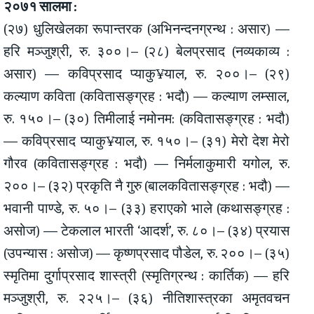
२०७१ सालमा :
(२७) धुलिखेलका रूपान्तरक (अभिनन्दनग्रन्थ : असार) —
हरि मञ्जुश्री, रु. ३००।– (२८) बेलप्रसाद (नव्यकाव्य :
असार) — कविप्रसाद प्याकु¥याल, रु. २००।– (२९)
कल्याण कविता (कवितासङ्ग्रह : भदौ) — कल्याण लम्साल,
रु. १५०।– (३०) तिमीलाई नमोनम: (कवितासङ्ग्रह : भदौ)
— कविप्रसाद प्याकु¥याल, रु. १५०।– (३१) मेरो देश मेरो
गौरव (कवितासङ्ग्रह : भदौ) — निर्मलाकुमारी यगोल, रु.
२००।– (३२) प्रकृति नै गुरु (बालकवितासङ्ग्रह : भदौ) —
भवानी पाण्डे, रु. ५०।– (३३) हराएको भाले (कथासङ्ग्रह :
असोज) — टेकलाल भारती ‘आदर्श’, रु. ८०।– (३४) प्रयास
(उपन्यास : असोज) — कृष्णप्रसाद पौडेल, रु. २००।– (३५)
स्मृतिमा दुर्गाप्रसाद शास्त्री (स्मृतिग्रन्थ : कार्तिक) — हरि
मञ्जुश्री, रु. २२५।– (३६) नीतिशास्त्रका अमृतवचन