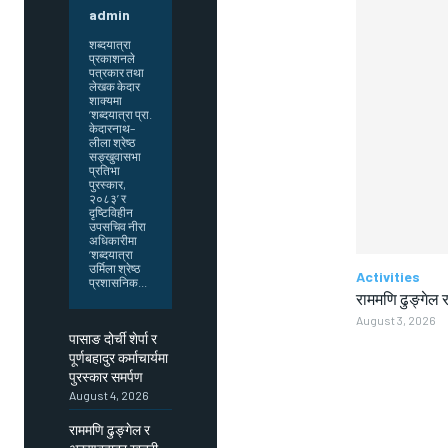
admin
शब्दयात्रा
प्रकाशनले
पत्रकार तथा
लेखक केदार
शाक्यमा
‘शब्दयात्रा प्रा.
केदारनाथ–
लीला श्रेष्ठ
सङ्खुवासभा
प्रतिभा
पुरस्कार,
२०८३’ र
दृष्टिविहीन
उपसचिव नीरा
अधिकारीमा
‘शब्दयात्रा
उर्मिला श्रेष्ठ
Activities
प्रशासनिक...
राममणि ढुङ्गेल र
August 3, 2026
पासाङ दोर्ची शेर्पा र
पूर्णबहादुर कर्माचार्यमा
पुरस्कार समर्पण
August 4, 2026
राममणि ढुङ्गेल र