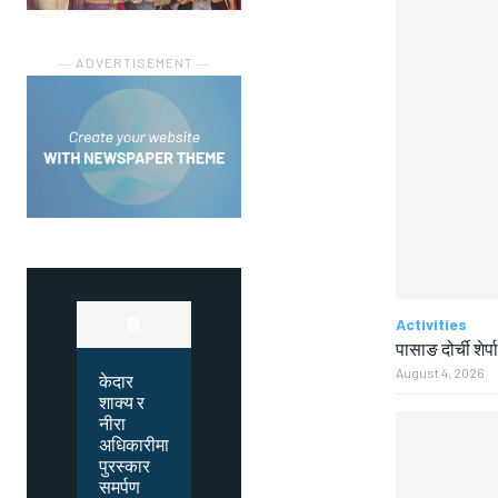
― ADVERTISEMENT ―
Activities
पासाङ दोर्ची शेर्प
August 4, 2026
केदार
शाक्य र
नीरा
अधिकारीमा
पुरस्कार
समर्पण