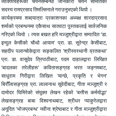
व्यक्तित्वहरूको चयनसम्बन्धी जानकारी चयन समितिका
सदस्य रामप्रसाद तिमल्सिनाले गराउनुभएको थियो ।
कार्यक्रममा शब्दयात्रा प्रकाशनका अध्यक्ष शारदाप्रसाद
शर्माको प्रबन्धनमा एकैसाथ सातवटा पुस्तकलाई सार्वजनिक
गरिएको थियो । त्यस बखत हरि मञ्जुश्रीद्वारा सम्पादित ‘डा.
इन्दुल केसीको चौथो आयाम’ प्रा. डा. सुरेन्द्र केसीबाट,
सहदीप पलान्चोकेद्वारा सङ्कलित ‘श्रीस्वस्थानी व्रतकथा’
प्रा. डा. वासुदेव त्रिपाठीबाट, पदम दाहालद्वारा लिखित
‘बादलका तरेलीहरू’ कवितासङ्ग्रह भरत जङ्गमबाट,
साधुराम गिरीद्वारा लिखित ‘मान्छे, प्रकृति र भेगन’
बिरौँलासङ्ग्रह प्रा. लालानाथ सुवेदीबाट, गीता मञ्जुश्री र
दामोदर घिमिरेको संयुक्त लेखन रहेको ‘बत्तीस कर्मयोद्धा’
लेखसङ्ग्रह बाबा विश्वनाथबाट, श्रीधर प्याकुरेलद्वारा
अनूदित ‘भोजप्रबन्ध’ नवीना श्रेष्ठबाट र गीता मञ्जुश्रीद्वारा