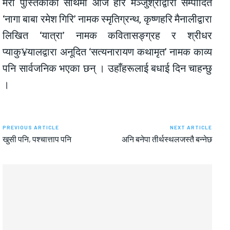
मेरो पुस्तिकाका साथमा आज हरि मञ्जुश्रीद्वारा सम्पादित
‘नागा बाबा रमेश गिरि’ नामक स्मृतिग्रन्थ, कृष्णहरि मैनालीद्वारा
लिखित ‘यात्रा’ नामक कवितासङ्ग्रह र श्रीधर
प्याकु¥यालद्वारा अनूदित ‘सत्यनारायण कथामृत’ नामक काव्य
पनि सार्वजनिक भएका छन् । उहाँहरूलाई बधाई दिन चाहन्छु
।
PREVIOUS ARTICLE
NEXT ARTICLE
खुसी पनि, पश्चात्ताप पनि
अनि बनेपा तीर्थस्थलजस्तै बन्नेछ