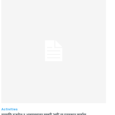
Activities
राममणि ढुङ्गेल र अरुणबहादुर खत्री ‘नदी’ मा पुरस्कार समर्पण