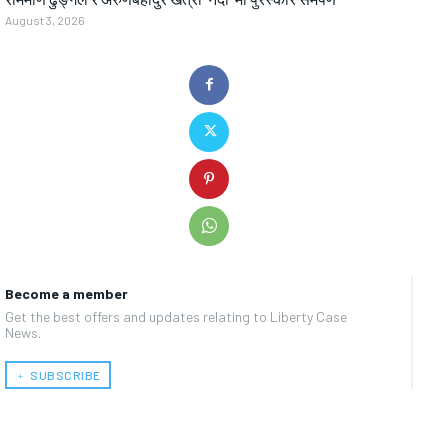
August 3, 2026
Become a member
Get the best offers and updates relating to Liberty Case
News.
﹢ SUBSCRIBE