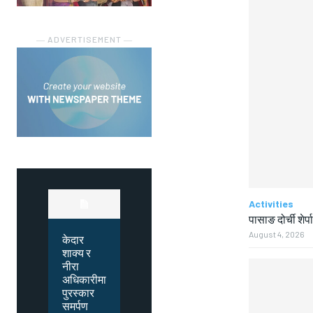
― ADVERTISEMENT ―
Activities
पासाङ दोर्ची शेर्प
August 4, 2026
केदार
शाक्य र
नीरा
अधिकारीमा
पुरस्कार
समर्पण