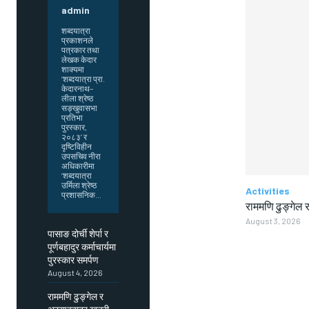
admin
शब्दयात्रा
प्रकाशनले
पत्रकार तथा
लेखक केदार
शाक्यमा
‘शब्दयात्रा प्रा.
केदारनाथ–
लीला श्रेष्ठ
सङ्खुवासभा
प्रतिभा
पुरस्कार,
२०८३’ र
दृष्टिविहीन
उपसचिव नीरा
अधिकारीमा
‘शब्दयात्रा
उर्मिला श्रेष्ठ
Activities
प्रशासनिक...
राममणि ढुङ्गेल र
August 3, 2026
पासाङ दोर्ची शेर्पा र
पूर्णबहादुर कर्माचार्यमा
पुरस्कार समर्पण
August 4, 2026
राममणि ढुङ्गेल र