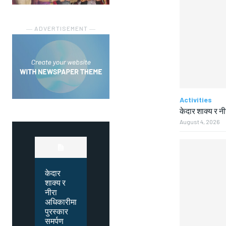
― ADVERTISEMENT ―
Activities
केदार शाक्य र न
August 4, 2026
केदार
शाक्य र
नीरा
अधिकारीमा
पुरस्कार
समर्पण