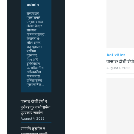
admin
शब्दयात्रा
प्रकाशनले
पत्रकार तथा
लेखक केदार
शाक्यमा
‘शब्दयात्रा प्रा.
केदारनाथ–
लीला श्रेष्ठ
सङ्खुवासभा
प्रतिभा
Activities
पुरस्कार,
२०८३’ र
पासाङ दोर्ची शेर्प
दृष्टिविहीन
उपसचिव नीरा
August 4, 2026
अधिकारीमा
‘शब्दयात्रा
उर्मिला श्रेष्ठ
प्रशासनिक...
पासाङ दोर्ची शेर्पा र
पूर्णबहादुर कर्माचार्यमा
पुरस्कार समर्पण
August 4, 2026
राममणि ढुङ्गेल र