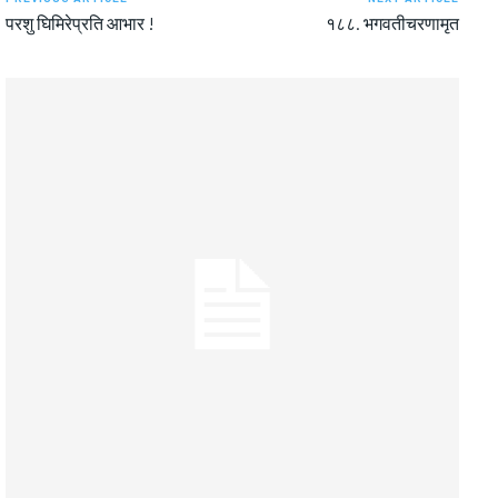
परशु घिमिरेप्रति आभार !
१८८. भगवतीचरणामृत