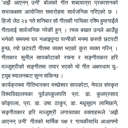
‘अझै आएनन् उनी’ बोलको गीत शब्दयात्रा प्रकाशनको
सभाकक्षमा आयोजित समारोहमा सार्वजनिक गरिएको छ ।
हिजो जेठ २४ गते शनिबार सो गीतकी गायिका रश्मि हुमागाईंले
गीतलाई सार्वजनिक गरेकी हुन् । त्यस बखत उनले आउँछु
भनेको समयमा घर नआइपुग्दा पत्नीको मनमा कस्तो छटपटी
हुन्छ, त्यो छटपटी गीतमा व्यक्त भएको कुरा व्यक्त गरिन् ।
गीतकार सुनील सापकोटाको रचना र सङ्गीतकार हरि
मञ्जुश्रीको सङ्गीतमा तयार भएको यो गीत अक्षरधाम यु–
ट्युब च्यालनबाट सुन्न सकिन्छ ।
कार्यक्रममा गीतिभास्कर मच्छेश्वर सापकोटा, नेपाल संस्कृत
विश्वविद्यालयका पूर्वउपकुलपति प्रा. डा. कुलप्रसाद
कोइराला, प्रा. डा. उषा ठाकुर, डा. मधुसूदन लामिछाने,
सङ्गीतकार हरि मञ्जुश्री लगायतका वक्ताहरूले ‘अझै
आएनन् उनी’ गीतको मार्मिक पक्ष र गायकीमाथि आआफ्नो