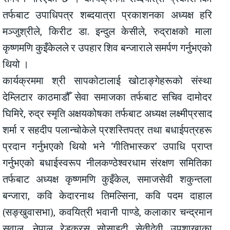
तर्फबाट उपाधिपत्र शब्दयात्रा प्रकाशनका अध्यक्ष हरि
मञ्जुश्रीले, किरीट डा. इन्दुल केसीले, रुद्राक्षको माला
कृष्णमणि कुइँकेलले र उपहार शिव बन्जाराले समर्पण गर्नुभएको
थियो ।
कार्यक्रममा श्री सापकोटालाई खोटाङ्गेहरूको संस्था
देम्लिटार काठमाडौँ सेवा समाजका तर्फबाट सचिव दामोदर
घिमिरे, रुद्र स्मृति अक्षयकोषका तर्फबाट अध्यक्ष लक्ष्मीप्रसाद
शर्मा र सहदीप पलान्चोकेले प्रशस्तिपत्र तथा बधाईपत्रहरू
प्रदान गर्नुभएको थियो भने ‘गीतिभास्कर’ उपाधि प्राप्त
गर्नुभएको बधाईस्वरूप नीलकण्ठेश्वरधाम संरक्षण समितिका
तर्फबाट अध्यक्ष कृष्णमणि कुइँकेल, समाजसेवी शकुन्तला
बन्जारा, कवि केदारनाथ तिमल्सिना, कवि पदम दाहाल
(सङ्खुवासभा), कवयित्री भवानी पाण्डे, कलाकार चन्द्रमान
सुवाल, नेपाल रेडक्रस सोसाइटी सेतीदेवी उपशाखाका