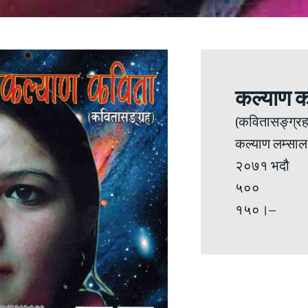
कल्याण क
(कवितासङ्ग्रह
कल्याण लम्साल
२०७१ भदौ
५००
१५०।–