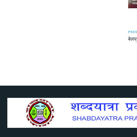
PREV
बेलप