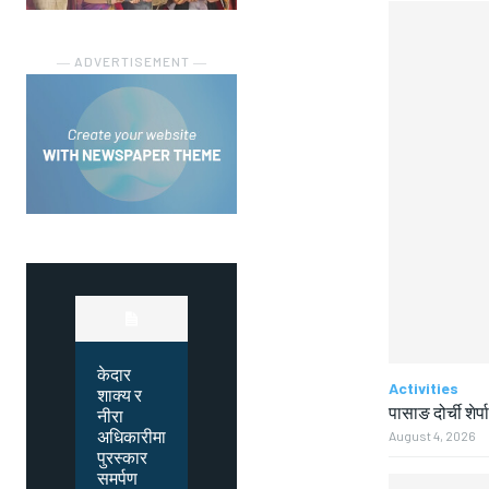
― ADVERTISEMENT ―
केदार
Activities
शाक्य र
पासाङ दोर्ची शेर्प
नीरा
अधिकारीमा
August 4, 2026
पुरस्कार
समर्पण