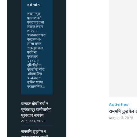
admin
शब्दयात्रा
प्रकाशनले
पत्रकार तथा
लेखक केदार
शाक्यमा
‘शब्दयात्रा प्रा.
केदारनाथ–
लीला श्रेष्ठ
सङ्खुवासभा
प्रतिभा
पुरस्कार,
२०८३’ र
दृष्टिविहीन
उपसचिव नीरा
अधिकारीमा
‘शब्दयात्रा
उर्मिला श्रेष्ठ
प्रशासनिक...
पासाङ दोर्ची शेर्पा र
Activities
पूर्णबहादुर कर्माचार्यमा
राममणि ढुङ्गेल र
पुरस्कार समर्पण
August 3, 2026
August 4, 2026
राममणि ढुङ्गेल र