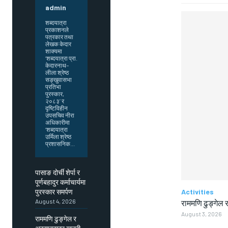
admin
शब्दयात्रा
प्रकाशनले
पत्रकार तथा
लेखक केदार
शाक्यमा
‘शब्दयात्रा प्रा.
केदारनाथ–
लीला श्रेष्ठ
सङ्खुवासभा
प्रतिभा
पुरस्कार,
२०८३’ र
दृष्टिविहीन
उपसचिव नीरा
अधिकारीमा
‘शब्दयात्रा
उर्मिला श्रेष्ठ
प्रशासनिक...
पासाङ दोर्ची शेर्पा र
पूर्णबहादुर कर्माचार्यमा
पुरस्कार समर्पण
Activities
August 4, 2026
राममणि ढुङ्गेल र
August 3, 2026
राममणि ढुङ्गेल र