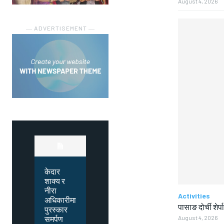
August 4, 2026
― ADVERTISEMENT ―
केदार
शाक्य र
नीरा
Activities
अधिकारीमा
पासाङ दोर्ची शेर्प
पुरस्कार
समर्पण
August 4, 2026