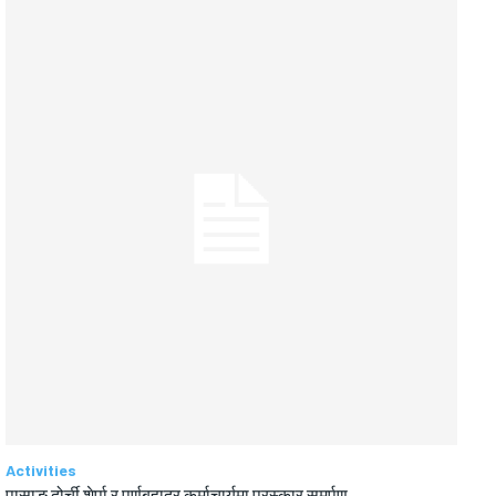
Activities
पासाङ दोर्ची शेर्पा र पूर्णबहादुर कर्माचार्यमा पुरस्कार समर्पण