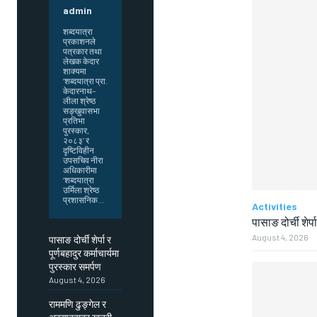
admin
शब्दयात्रा
प्रकाशनले
पत्रकार तथा
लेखक केदार
शाक्यमा
‘शब्दयात्रा प्रा.
केदारनाथ–
लीला श्रेष्ठ
सङ्खुवासभा
प्रतिभा
पुरस्कार,
२०८३’ र
दृष्टिविहीन
उपसचिव नीरा
अधिकारीमा
‘शब्दयात्रा
उर्मिला श्रेष्ठ
प्रशासनिक...
Activities
पासाङ दोर्ची शेर्प
August 4, 2026
पासाङ दोर्ची शेर्पा र
पूर्णबहादुर कर्माचार्यमा
पुरस्कार समर्पण
August 4, 2026
राममणि ढुङ्गेल र