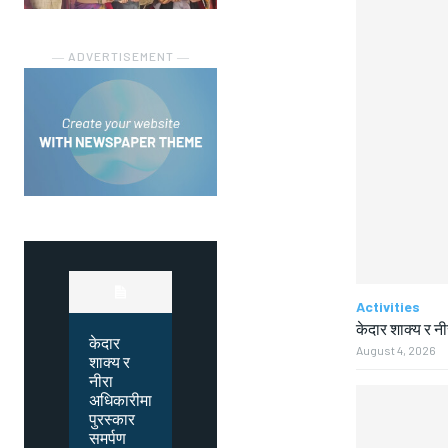
― ADVERTISEMENT ―
Activities
केदार शाक्य र न
केदार
August 4, 2026
शाक्य र
नीरा
अधिकारीमा
पुरस्कार
समर्पण