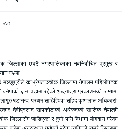
570
ोक जिल्लाका छवटै नगरपालिकाका नवनिर्वाचित प्रमुख र
्मान ग¥यो ।
रि मञ्जुश्रीले काभ्रेपलाञ्चोक जिल्लामा नेपालमै पहिलोपटक
ि बनेपाको ६ नं. वडामा रहेको शब्दयात्रा प्रकाशनको जग्गामा
बालागुरु षडानन्द, प्रथम साहित्यिक सहिद कृष्णलाल अधिकारी,
पत्रकार देवीप्रसाद सापकोटाको अर्धकदको सालिक नेपालमै
्चोक जिल्लासँग जोडिएका र कुनै पनि विधामा योगदान गरेका
ूका बारेमा अनुसन्धान गर्नुपर्दा हरेक व्यक्तिले हाम्रै जिल्लामा