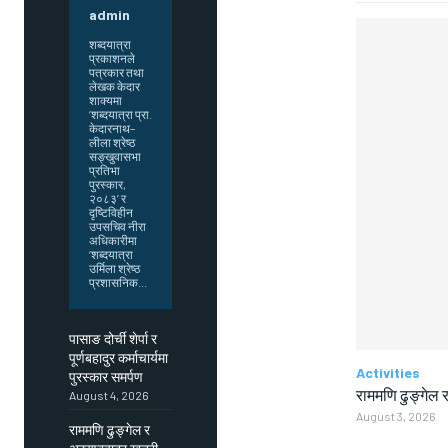
admin
शब्दयात्रा
प्रकाशनले
पत्रकार तथा
लेखक केदार
शाक्यमा
‘शब्दयात्रा प्रा.
केदारनाथ–
लीला श्रेष्ठ
सङ्खुवासभा
प्रतिभा
पुरस्कार,
२०८३’ र
दृष्टिविहीन
उपसचिव नीरा
अधिकारीमा
‘शब्दयात्रा
उर्मिला श्रेष्ठ
प्रशासनिक...
पासाङ दोर्ची शेर्पा र
पूर्णबहादुर कर्माचार्यमा
Activities
पुरस्कार समर्पण
राममणि ढुङ्गेल र
August 4, 2026
August 3, 2026
राममणि ढुङ्गेल र