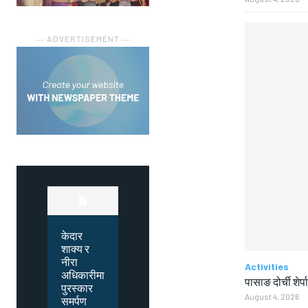
― ADVERTISEMENT ―
केदार
शाक्य र
नीरा
Activities
अधिकारीमा
पासाङ दोर्ची शेर्प
पुरस्कार
August 4, 2026
समर्पण