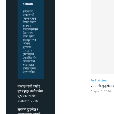
admin
शब्दयात्रा
प्रकाशनले
पत्रकार तथा
लेखक केदार
शाक्यमा
‘शब्दयात्रा प्रा.
केदारनाथ–
लीला श्रेष्ठ
सङ्खुवासभा
प्रतिभा
पुरस्कार,
२०८३’ र
दृष्टिविहीन
उपसचिव नीरा
अधिकारीमा
‘शब्दयात्रा
उर्मिला श्रेष्ठ
प्रशासनिक...
Activities
राममणि ढुङ्गेल र
पासाङ दोर्ची शेर्पा र
पूर्णबहादुर कर्माचार्यमा
August 3, 2026
पुरस्कार समर्पण
August 4, 2026
राममणि ढुङ्गेल र