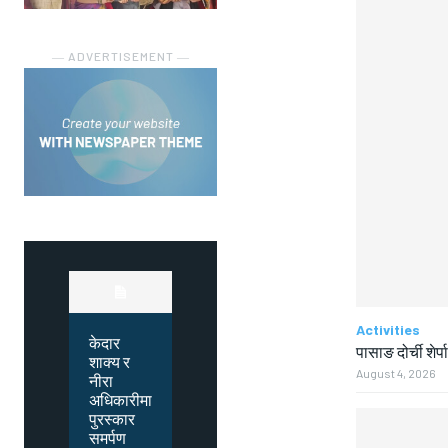
― ADVERTISEMENT ―
Activities
केदार
पासाङ दोर्ची शेर्प
शाक्य र
August 4, 2026
नीरा
अधिकारीमा
पुरस्कार
समर्पण