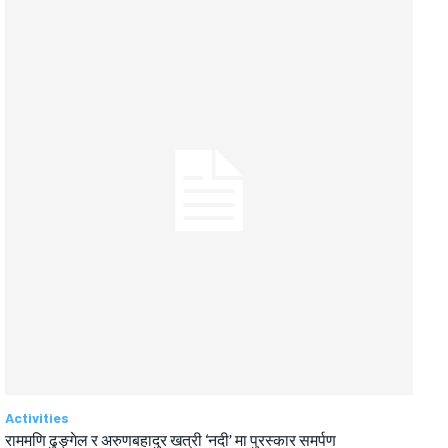
Activities
राममणि ढुङ्गेल र अरुणबहादुर खत्री ‘नदी’ मा पुरस्कार समर्पण