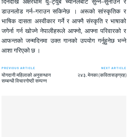
दिनदेखि अक्षरधाम यु–ट्युब च्यानलबाट सुन्न–सुनाउन र
डाउनलोड गर्न–गराउन सकिनेछ । अरूको सांस्कृतिक र
भाषिक दासता अस्वीकार गर्ने र आफ्नै संस्कृति र भाषाको
जगेर्ना गर्न खोज्ने नेपालीहरूले आफ्नो, आफ्ना परिवारको र
आफन्तको जन्मदिनमा उक्त गानको उपयोग गर्नुहुनेछ भन्ने
आशा गरिएको छ ।
PREVIOUS ARTICLE
NEXT ARTICLE
योगदानी महिलाको अनुसन्धान
२४३. मेनका (कवितासङ्ग्रह)
सम्बन्धी विचारगोष्ठी सम्पन्न