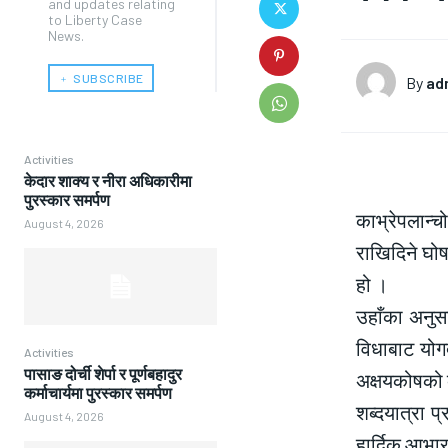
and updates relating
to Liberty Case
News.
﹢ SUBSCRIBE
By
ad
Activities
केदार शाक्य र नीरा अधिकारीमा
पुरस्कार समर्पण
काभ्रेपलान्च
August 4, 2026
राखिदिने घोष
हो ।
उहाँका अनुसा
विधाबाट योगद
Activities
पासाङ दोर्ची शेर्पा र पूर्णबहादुर
अक्षयकोषको व
कर्माचार्यमा पुरस्कार समर्पण
शब्दयात्रा प
August 4, 2026
हार्दिक आभार 