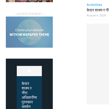
Activities
केदार शाक्य र न
― ADVERTISEMENT ―
August 4, 2026
केदार
शाक्य र
नीरा
अधिकारीमा
पुरस्कार
समर्पण