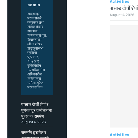
Activities
admin
पासाङ दोर्ची शेर्प
शब्दयात्रा
August 4, 2026
प्रकाशनले
पत्रकार तथा
लेखक केदार
शाक्यमा
‘शब्दयात्रा प्रा.
केदारनाथ–
लीला श्रेष्ठ
सङ्खुवासभा
प्रतिभा
पुरस्कार,
२०८३’ र
दृष्टिविहीन
उपसचिव नीरा
अधिकारीमा
‘शब्दयात्रा
उर्मिला श्रेष्ठ
प्रशासनिक...
पासाङ दोर्ची शेर्पा र
पूर्णबहादुर कर्माचार्यमा
पुरस्कार समर्पण
August 4, 2026
राममणि ढुङ्गेल र
Activities