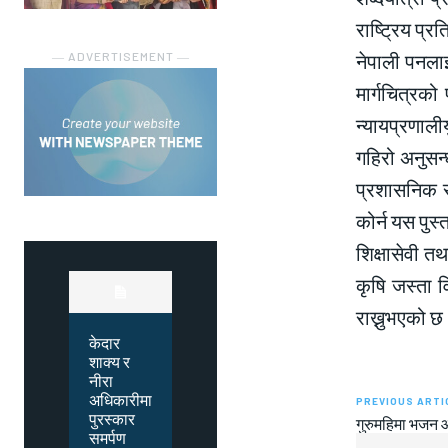
राष्ट्रिय प्रत
नेपाली पनलाई
― ADVERTISEMENT ―
मार्गचित्रक
न्यायप्रणाली
गहिरो अनुसन्
प्रशासनिक स
कोर्न यस पुस्
शिक्षासेवी त
कृषि जस्ता 
राख्नुभएको छ
केदार
शाक्य र
नीरा
अधिकारीमा
PREVIOUS ARTI
पुरस्कार
गुरुमहिमा भजन
समर्पण