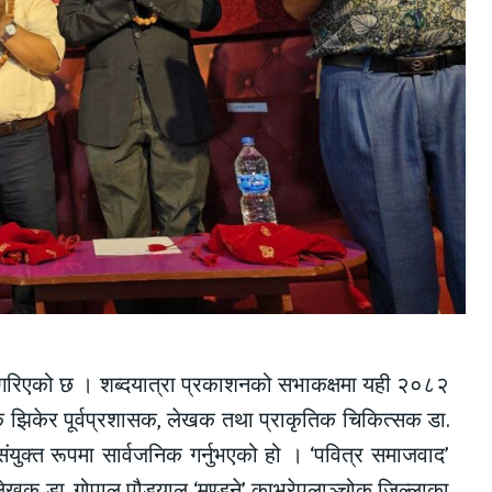
निक गरिएको छ । शब्दयात्रा प्रकाशनको सभाकक्षमा यही २०८२
झिकेर पूर्वप्रशासक, लेखक तथा प्राकृतिक चिकित्सक डा.
ंयुक्त रूपमा सार्वजनिक गर्नुभएको हो । ‘पवित्र समाजवाद’
ेखक डा. गोपाल पौड्याल ‘मण्डने’ काभ्रेपलाञ्चोक जिल्लाका