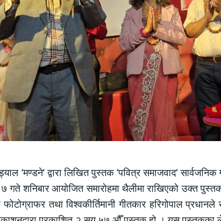
ौड्याल ‘मण्डने’ द्वारा लिखित पुस्तक ‘पवित्र समाजवाद’ सार्वज
 गते शनिबार आयोजित समारोहमा थैलीमा राखिएको उक्त पुस्तक 
र फोटोग्राफर तथा विश्वकीर्तिमानी गीतकार हरिगोपाल प्रधानले स
प्रकाशनद्वारा प्रकाशित २ सय ५७ औँ पुस्तक हो । यस पुस्तकका ल