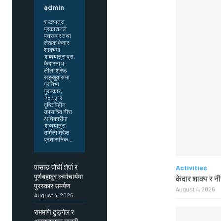
admin
शब्दयात्रा
प्रकाशनले
पत्रकार तथा
लेखक केदार
शाक्यमा
‘शब्दयात्रा प्रा.
केदारनाथ–
लीला श्रेष्ठ
सङ्खुवासभा
प्रतिभा
पुरस्कार,
२०८३’ र
दृष्टिविहीन
उपसचिव नीरा
अधिकारीमा
‘शब्दयात्रा
उर्मिला श्रेष्ठ
प्रशासनिक...
पासाङ दोर्ची शेर्पा र
Activities
पूर्णबहादुर कर्माचार्यमा
केदार शाक्य र न
पुरस्कार समर्पण
August 4, 2026
August 4, 2026
राममणि ढुङ्गेल र