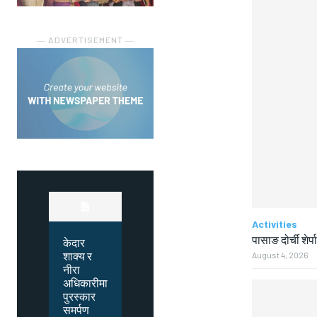
― ADVERTISEMENT ―
Activities
पासाङ दोर्ची शेर्प
केदार
शाक्य र
August 4, 2026
नीरा
अधिकारीमा
पुरस्कार
समर्पण