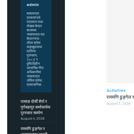
admin
शब्दयात्रा
प्रकाशनले
पत्रकार तथा
लेखक केदार
शाक्यमा
‘शब्दयात्रा प्रा.
केदारनाथ–
लीला श्रेष्ठ
सङ्खुवासभा
प्रतिभा
पुरस्कार,
२०८३’ र
दृष्टिविहीन
उपसचिव नीरा
अधिकारीमा
‘शब्दयात्रा
उर्मिला श्रेष्ठ
प्रशासनिक...
Activities
राममणि ढुङ्गेल र
पासाङ दोर्ची शेर्पा र
August 3, 2026
पूर्णबहादुर कर्माचार्यमा
पुरस्कार समर्पण
August 4, 2026
राममणि ढुङ्गेल र