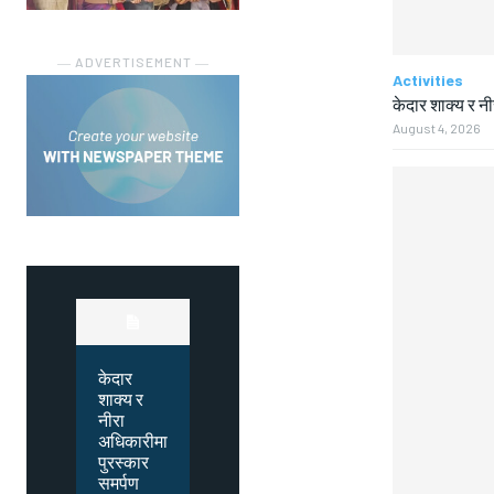
― ADVERTISEMENT ―
Activities
केदार शाक्य र न
August 4, 2026
केदार
शाक्य र
नीरा
अधिकारीमा
पुरस्कार
समर्पण