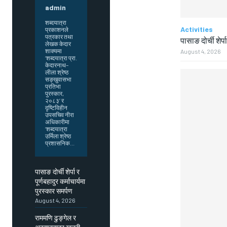
admin
शब्दयात्रा
Activities
प्रकाशनले
पत्रकार तथा
पासाङ दोर्ची शेर्प
लेखक केदार
शाक्यमा
August 4, 2026
‘शब्दयात्रा प्रा.
केदारनाथ–
लीला श्रेष्ठ
सङ्खुवासभा
प्रतिभा
पुरस्कार,
२०८३’ र
दृष्टिविहीन
उपसचिव नीरा
अधिकारीमा
‘शब्दयात्रा
उर्मिला श्रेष्ठ
प्रशासनिक...
पासाङ दोर्ची शेर्पा र
पूर्णबहादुर कर्माचार्यमा
पुरस्कार समर्पण
August 4, 2026
राममणि ढुङ्गेल र