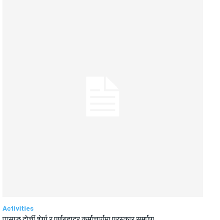
Activities
पासाङ दोर्ची शेर्पा र पूर्णबहादुर कर्माचार्यमा पुरस्कार समर्पण