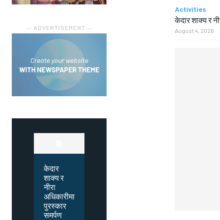
Activities
केदार शाक्य र न
― ADVERTISEMENT ―
August 4, 2026
केदार
शाक्य र
नीरा
अधिकारीमा
पुरस्कार
समर्पण