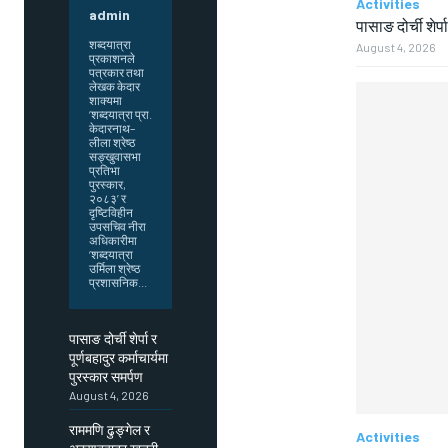
Activities
admin
पासाङ दोर्ची शेर्प
शब्दयात्रा
August 4, 2026
प्रकाशनले
पत्रकार तथा
लेखक केदार
शाक्यमा
‘शब्दयात्रा प्रा.
केदारनाथ–
लीला श्रेष्ठ
सङ्खुवासभा
प्रतिभा
पुरस्कार,
२०८३’ र
दृष्टिविहीन
उपसचिव नीरा
अधिकारीमा
‘शब्दयात्रा
उर्मिला श्रेष्ठ
प्रशासनिक...
पासाङ दोर्ची शेर्पा र
पूर्णबहादुर कर्माचार्यमा
पुरस्कार समर्पण
August 4, 2026
राममणि ढुङ्गेल र
Activities